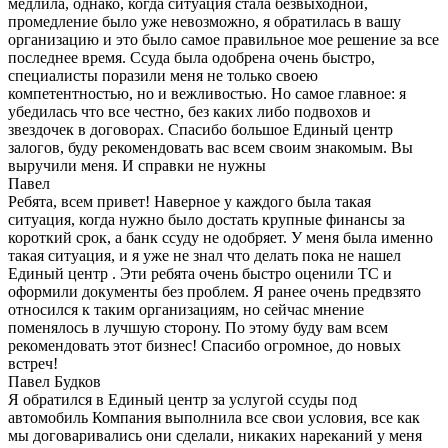
медлила, однако, когда ситуация стала безвыходной,
промедление было уже невозможно, я обратилась в вашу
организацию и это было самое правильное мое решение за все
последнее время. Ссуда была одобрена очень быстро,
специалисты поразили меня не только своею
компетентностью, но и вежливостью. Но самое главное: я
убедилась что все честно, без каких либо подвохов и
звездочек в договорах. Спасибо большое Единый центр
залогов, буду рекомендовать вас всем своим знакомым. Вы
выручили меня. И справки не нужны
Павел
Ребята, всем привет! Наверное у каждого была такая
ситуация, когда нужно было достать крупные финансы за
короткий срок, а банк ссуду не одобряет. У меня была именно
такая ситуация, и я уже не знал что делать пока не нашел
Единый центр . Эти ребята очень быстро оценили ТС и
оформили документы без проблем. Я ранее очень предвзято
относился к таким организациям, но сейчас мнение
поменялось в лучшую сторону. По этому буду вам всем
рекомендовать этот бизнес! Спасибо огромное, до новых
встреч!
Павел Будков
Я обратился в Единый центр за услугой ссуды под
автомобиль Компания выполнила все свои условия, все как
мы договаривались они сделали, никаких нареканий у меня