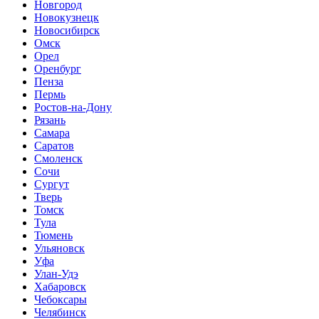
Новгород
Новокузнецк
Новосибирск
Омск
Орел
Оренбург
Пенза
Пермь
Ростов-на-Дону
Рязань
Самара
Саратов
Смоленск
Сочи
Сургут
Тверь
Томск
Тула
Тюмень
Ульяновск
Уфа
Улан-Удэ
Хабаровск
Чебоксары
Челябинск