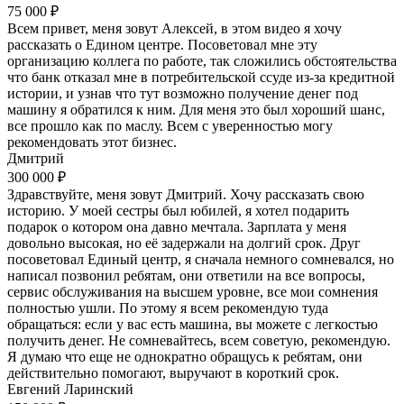
75 000 ₽
Всем привет, меня зовут Алексей, в этом видео я хочу
рассказать о Едином центре. Посоветовал мне эту
организацию коллега по работе, так сложились обстоятельства
что банк отказал мне в потребительской ссуде из-за кредитной
истории, и узнав что тут возможно получение денег под
машину я обратился к ним. Для меня это был хороший шанс,
все прошло как по маслу. Всем с уверенностью могу
рекомендовать этот бизнес.
Дмитрий
300 000 ₽
Здравствуйте, меня зовут Дмитрий. Хочу рассказать свою
историю. У моей сестры был юбилей, я хотел подарить
подарок о котором она давно мечтала. Зарплата у меня
довольно высокая, но её задержали на долгий срок. Друг
посоветовал Единый центр, я сначала немного сомневался, но
написал позвонил ребятам, они ответили на все вопросы,
сервис обслуживания на высшем уровне, все мои сомнения
полностью ушли. По этому я всем рекомендую туда
обращаться: если у вас есть машина, вы можете с легкостью
получить денег. Не сомневайтесь, всем советую, рекомендую.
Я думаю что еще не однократно обращусь к ребятам, они
действительно помогают, выручают в короткий срок.
Евгений Ларинский