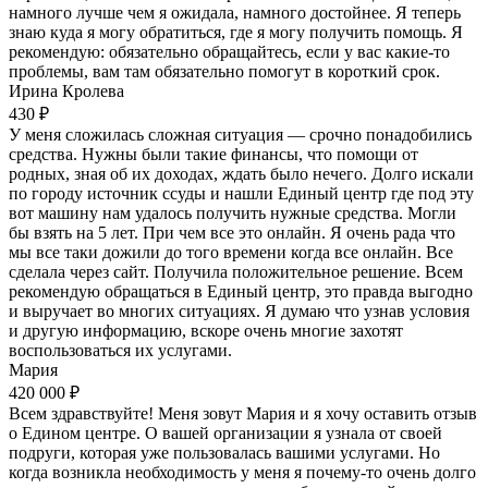
намного лучше чем я ожидала, намного достойнее. Я теперь
знаю куда я могу обратиться, где я могу получить помощь. Я
рекомендую: обязательно обращайтесь, если у вас какие-то
проблемы, вам там обязательно помогут в короткий срок.
Ирина Кролева
430 ₽
У меня сложилась сложная ситуация — срочно понадобились
средства. Нужны были такие финансы, что помощи от
родных, зная об их доходах, ждать было нечего. Долго искали
по городу источник ссуды и нашли Единый центр где под эту
вот машину нам удалось получить нужные средства. Могли
бы взять на 5 лет. При чем все это онлайн. Я очень рада что
мы все таки дожили до того времени когда все онлайн. Все
сделала через сайт. Получила положительное решение. Всем
рекомендую обращаться в Единый центр, это правда выгодно
и выручает во многих ситуациях. Я думаю что узнав условия
и другую информацию, вскоре очень многие захотят
воспользоваться их услугами.
Мария
420 000 ₽
Всем здравствуйте! Меня зовут Мария и я хочу оставить отзыв
о Едином центре. О вашей организации я узнала от своей
подруги, которая уже пользовалась вашими услугами. Но
когда возникла необходимость у меня я почему-то очень долго