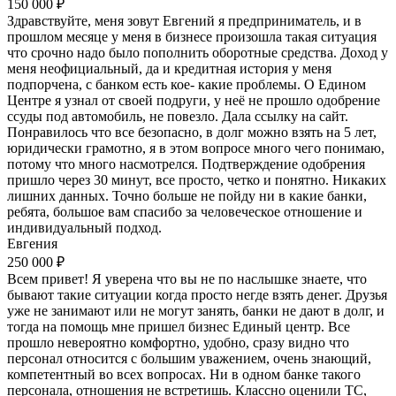
150 000 ₽
Здравствуйте, меня зовут Евгений я предприниматель, и в
прошлом месяце у меня в бизнесе произошла такая ситуация
что срочно надо было пополнить оборотные средства. Доход у
меня неофициальный, да и кредитная история у меня
подпорчена, с банком есть кое- какие проблемы. О Едином
Центре я узнал от своей подруги, у неё не прошло одобрение
ссуды под автомобиль, не повезло. Дала ссылку на сайт.
Понравилось что все безопасно, в долг можно взять на 5 лет,
юридически грамотно, я в этом вопросе много чего понимаю,
потому что много насмотрелся. Подтверждение одобрения
пришло через 30 минут, все просто, четко и понятно. Никаких
лишних данных. Точно больше не пойду ни в какие банки,
ребята, большое вам спасибо за человеческое отношение и
индивидуальный подход.
Евгения
250 000 ₽
Всем привет! Я уверена что вы не по наслышке знаете, что
бывают такие ситуации когда просто негде взять денег. Друзья
уже не занимают или не могут занять, банки не дают в долг, и
тогда на помощь мне пришел бизнес Единый центр. Все
прошло невероятно комфортно, удобно, сразу видно что
персонал относится с большим уважением, очень знающий,
компетентный во всех вопросах. Ни в одном банке такого
персонала, отношения не встретишь. Классно оценили ТС,